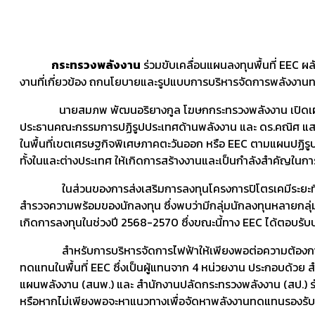
กระทรวงพลังงาน
ร่วมขับเคลื่อนแผนลงทุนพื้นที่ EEC ผ
งานที่เกี่ยวข้อง ถกนโยบายและรูปแบบการบริหารจัดการพลังงานทดแท
นายสมภพ พัฒนอริยางกูล โฆษกกระทรวงพลังงาน เปิดเผยว่า เมื่อ
ประธานคณะกรรมการปฏิรูปประเทศด้านพลังงาน และ ดร.คณิศ แส
ในพื้นที่เขตเศรษฐกิจพิเศษภาคตะวันออก หรือ EEC ตามแผนปฏิรูปป
ทั้งในและต่างประเทศ ให้เกิดการสร้างงานและเป็นกำลังสำคัญในการก
ในส่วนของการส่งเสริมการลงทุนโครงการปิโตรเคมีระยะที่ 4 ใน
สำรวจความพร้อมของนักลงทุน ซึ่งพบว่ามีกลุ่มนักลงทุนหลายกลุ่ม
เกิดการลงทุนในช่วงปี 2568-2570 ซึ่งขณะนี้ทาง EEC ได้ตอบร
สำหรับการบริหารจัดการไฟฟ้าให้เพียงพอต่อความต้องการใช้ใ
ทดแทนในพื้นที่ EEC ซึ่งเป็นผู้แทนจาก 4 หน่วยงาน ประกอบ
แผนพลังงาน (สนพ.) และ สำนักงานปลัดกระทรวงพลังงาน (สป.) ร่ว
หรือหากไม่เพียงพอจะหาแนวทางเพื่อจัดหาพลังงานทดแทนรองรับ