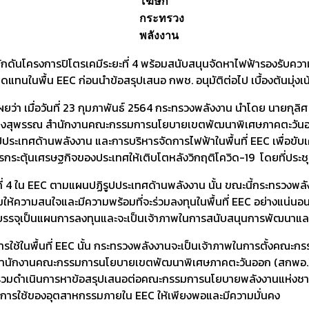
โฆษก
กระทรวง
พลังงาน
ลักดันโครงการปิโตรเคมีระยะที่ 4 พร้อมสนับสนุนจัดหาไฟฟ้ารองรับคว
นในพื้น EEC ก่อนนำข้อสรุปเสนอ กพช. อนุมัติต่อไป เบื้องต้นมุ่งเน้
วันที่ 23 กุมภาพันธ์ 2564 กระทรวงพลังงาน นำโดย นายกุลิศ สมบั
งสุพรรณ สำนักงานคณะกรรมการนโยบายเขตพัฒนาพิเศษภาคตะวันออก (
ระเทศด้านพลังงาน และการบริหารจัดการไฟฟ้าในพื้นที่ EEC เพื่อขับเค
ระตุ้นเศรษฐกิจของประเทศให้เติบโตหลังวิกฤติโควิด-19 โดยที่ประชุมได
 EEC ตามแผนปฏิรูปประเทศด้านพลังงาน นั้น ขณะนี้กระทรวงพลังงาน
ให้ความสนใจและมีความพร้อมที่จะร่วมลงทุนในพื้นที่ EEC อย่างแน่นอน
ับบรรจุเป็นแผนการลงทุนและจะเป็นเจ้าภาพในการสนับสนุนการพัฒนาแ
นพื้นที่ EEC นั้น กระทรวงพลังงานจะเป็นเจ้าภาพในการตั้งคณะ
ด้วย สำนักงานคณะกรรมการนโยบายเขตพัฒนาพิเศษภาคตะวันออก (สกพอ
มดำเนินการหาข้อสรุปเสนอต่อคณะกรรมการนโยบายพลังงานแห่งชาติ กพช. 
การใช้ของอุตสาหกรรมภายใน EEC ให้เพียงพอและมีความมั่นคง