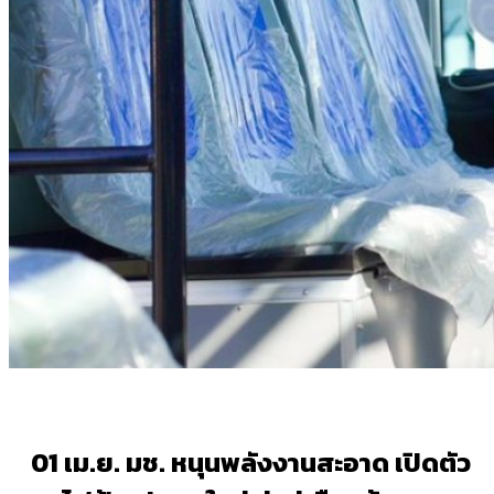
01 เม.ย.
มช. หนุนพลังงานสะอาด เปิดตัว