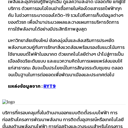
เพลิงและอุปกรณ์กู้ชีพฉุกเฉิน ดูแลความสะอาด ปลอดภัย แก่ผู้ใช้
บริการ ด้วยการอบโอโซนฆ่าเชื้อภายในห้องโดยสารรถไฟฟ้าทุก
คัน ในช่วงการระบาดของโควิด-19 รวมไปถึงการเก็บข้อมูลต่างๆ
ของตัวรถ เพื่อนำมาประมวลผลและวางแผนการบริหารจัดการ
การใช้พลังงานได้อย่างมีประสิทธิภาพสูงสุด
มหาวิทยาลัยเชียงใหม่ ยังคงมุ่งมั่นและส่งเสริมการประหยัด
พลังงานควบคู่กับการรักษาสิ่งแวดล้อมพร้อมรองรับแนวโน้มการ
ใช้ยานยนต์ไฟฟ้าในอนาคต ด้วยเทคโนโลยีต่างๆ นำไปสู่การเป็น
เมืองอัจฉริยะต้นแบบ และแนวความคิดในการเผยแพร่ส่งมอบให้
แก่สาธารณะ อันจะเป็นประโยชน์ในการสัญจรระดับชุมชน ตลอด
จนเป็นฐานในการต่อยอดเพื่อพัฒนาเมืองและประเทศต่อไป
แหล่งข้อมูลจาก :
RYT9
บริการที่ครอบคลุมทั้งในด้านงานออกแบบติดตั้งระบบไฟฟ้า การ
ก่อสร้างโครงการพัฒนาพลังงาน การติดตั้งอุปกรณ์หรือเทคโนโลยี
ขั้นสูงด้านพลังงานไฟฟ้า การก่อสร้างและวางระบบสำหรับโครงการ