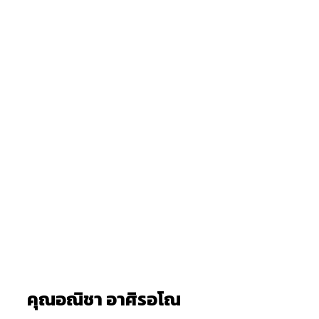
คุณอณิชา อาศิรอโณ