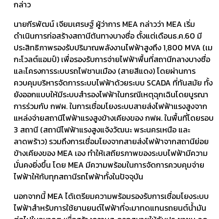
กล่าว
นายกีรพัฒน์ เจียมเศรษฐ์ ผู้ว่าการ MEA กล่าวว่า MEA เริ่ม
ดำเนินการก่อสร้างสถานีต้นทางบางซื่อ ตั้งแต่เดือนธ.ค.60 มี
ประสิทธิภาพรองรับปริมาณพลังงานไฟฟ้าสูงถึง 1,800 MVA (เม
กะโวลต์แอมป์) เพื่อรองรับการจ่ายไฟฟ้าพื้นที่สถานีกลางบางซื่อ
และโครงการระบบรถไฟชานเมือง (สายสีแดง) โดยผ่านการ
ควบคุมบริหารจัดการระบบไฟฟ้าด้วยระบบ SCADA ที่ทันสมัย ทั้ง
ยังออกแบบให้มีระบบสำรองไฟฟ้าในกรณีเหตุฉุกเฉินโดยบูรณา
การร่วมกับ กฟผ. ในการเชื่อมโยงระบบสายส่งไฟฟ้าแรงสูงจาก
แหล่งจ่ายสถานีไฟฟ้าแรงสูงข้างเคียงของ กฟผ. ในพื้นที่โดยรอบ
3 สถานี (สถานีไฟฟ้าแรงสูงแจ้งวัฒนะ พระนครเหนือ และ
ลาดพร้าว) รวมถึงการเชื่อมโยงจากสายส่งไฟฟ้าจากสถานีย่อย
ข้างเคียงของ MEA เอง ทำให้เสถียรภาพของระบบไฟฟ้ามีความ
มั่นคงยิ่งขึ้น โดย MEA มีความพร้อมในการจัดการควบคุมจ่าย
ไฟฟ้าให้กับทุกสถานีรถไฟฟ้าทั้งในปัจจุบัน
นอกจากนี้ MEA ได้เตรียมความพร้อมรองรับการเชื่อมโยงระบบ
ไฟฟ้าสำหรับการใช้ยานยนต์ไฟฟ้าที่จะมาทดแทนรถยนต์น้ำมัน