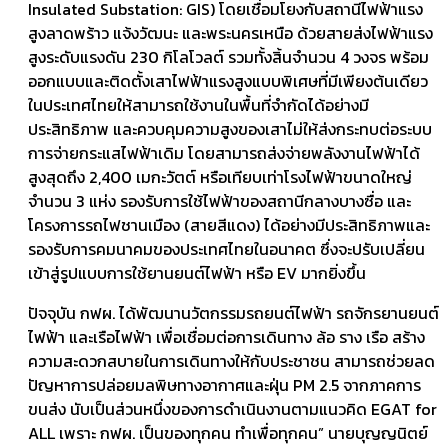
Insulated Substation: GIS) โดยเชื่อมโยงกับสถานีไฟฟ้าแรง
สูงลาดพร้าว แจ้งวัฒนะ และพระนครเหนือ ด้วยสายส่งไฟฟ้าแรง
สูงระดับแรงดัน 230 กิโลโวลต์ รวมทั้งสิ้นจำนวน 4 วงจร พร้อม
ออกแบบและติดตั้งเสาไฟฟ้าแรงสูงแบบพิเศษที่มีเพียงต้นเดียว
ในประเทศไทยให้สามารถใช้งานในพื้นที่จำกัดได้อย่างมี
ประสิทธิภาพ และควบคุมความสูงของเสาไม่ให้ส่งกระทบต่อระบบ
การจ่ายกระแสไฟฟ้าเดิม โดยสามารถส่งจ่ายพลังงานไฟฟ้าได้
สูงสุดถึง 2,400 เมกะวัตต์ หรือเทียบเท่าโรงไฟฟ้าขนาดใหญ่
จำนวน 3 แห่ง รองรับการใช้ไฟฟ้าของสถานีกลางบางซื่อ และ
โครงการรถไฟชานเมือง (สายสีแดง) ได้อย่างมีประสิทธิภาพและ
รองรับการคมนาคมของประเทศไทยในอนาคต ซึ่งจะปรับเปลี่ยน
เข้าสู่รูปแบบการใช้ยานยนต์ไฟฟ้า หรือ EV มากยิ่งขึ้น
ปัจจุบัน กฟผ. ได้พัฒนานวัตกรรมรถยนต์ไฟฟ้า รถจักรยานยนต์
ไฟฟ้า และเรือไฟฟ้า เพื่อเชื่อมต่อการเดินทาง ล้อ ราง เรือ สร้าง
ความสะดวกสบายในการเดินทางให้กับประชาชน สามารถช่วยลด
ปัญหาการปล่อยมลพิษทางอากาศและฝุ่น PM 2.5 จากภาคการ
ขนส่ง นับเป็นส่วนหนึ่งของการดำเนินงานตามแนวคิด EGAT for
ALL เพราะ กฟผ. เป็นของทุกคน ทำเพื่อทุกคน” นายบุญญนิตย์