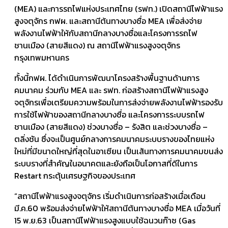
(MEA) และการรถไฟแห่งประเทศไทย (รฟท.) เปิดสถานีไฟฟ้าแรง
สูงจตุจักร กฟผ. และสถานีต้นทางบางซื่อ MEA เพื่อส่งจ่าย
พลังงานไฟฟ้าให้กับสถานีกลางบางซื่อและโครงการรถไฟ
ชานเมือง (สายสีแดง) ณ สถานีไฟฟ้าแรงสูงจตุจักร
กรุงเทพมหานคร
ทั้งนี้กฟผ. ได้ดำเนินการพัฒนาโครงสร้างพื้นฐานด้านการ
คมนาคม ร่วมกับ MEA และ รฟท. ก่อสร้างสถานีไฟฟ้าแรงสูง
จตุจักรเพื่อเตรียมความพร้อมในการส่งจ่ายพลังงานไฟฟ้ารองรับ
การใช้ไฟฟ้าของสถานีกลางบางซื่อ และโครงการระบบรถไฟ
ชานเมือง (สายสีแดง) ช่วงบางซื่อ – รังสิต และช่วงบางซื่อ –
ตลิ่งชัน ซึ่งจะเป็นศูนย์กลางการคมนาคมระบบรางของไทยแห่ง
ใหม่ที่มีขนาดใหญ่ที่สุดในอาเซียน เป็นเส้นทางการคมนาคมขนส่ง
ระบบรางที่สำคัญในอนาคตและยังถือเป็นโอกาสที่ดีในการ
Restart กระตุ้นเศรษฐกิจของประเทศ
“สถานีไฟฟ้าแรงสูงจตุจักร เริ่มดำเนินการก่อสร้างเมื่อเดือน
มี.ค.60 พร้อมส่งจ่ายไฟฟ้าให้สถานีต้นทางบางซื่อ MEA เมื่อวันที่
15 พ.ย.63 เป็นสถานีไฟฟ้าแรงสูงแบบใช้ฉนวนก๊าซ (Gas