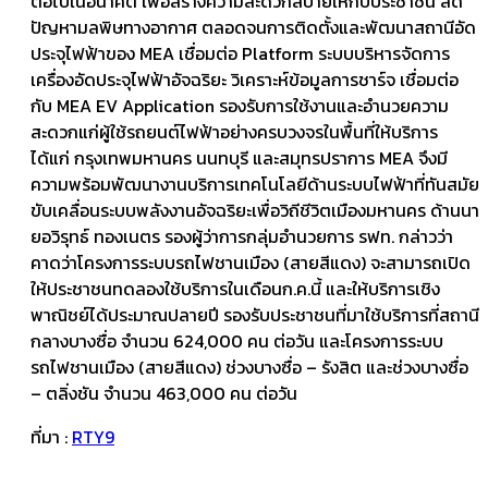
ต่อไปในอนาคต เพื่อสร้างความสะดวกสบายให้กับประชาชน ลด
ปัญหามลพิษทางอากาศ ตลอดจนการติดตั้งและพัฒนาสถานีอัด
ประจุไฟฟ้าของ MEA เชื่อมต่อ Platform ระบบบริหารจัดการ
เครื่องอัดประจุไฟฟ้าอัจฉริยะ วิเคราะห์ข้อมูลการชาร์จ เชื่อมต่อ
กับ MEA EV Application รองรับการใช้งานและอำนวยความ
สะดวกแก่ผู้ใช้รถยนต์ไฟฟ้าอย่างครบวงจรในพื้นที่ให้บริการ
ได้แก่ กรุงเทพมหานคร นนทบุรี และสมุทรปราการ MEA จึงมี
ความพร้อมพัฒนางานบริการเทคโนโลยีด้านระบบไฟฟ้าที่ทันสมัย
ขับเคลื่อนระบบพลังงานอัจฉริยะเพื่อวิถีชีวิตเมืองมหานคร ด้านนา
ยอวิรุทธ์ ทองเนตร รองผู้ว่าการกลุ่มอำนวยการ รฟท. กล่าวว่า
คาดว่าโครงการระบบรถไฟชานเมือง (สายสีแดง) จะสามารถเปิด
ให้ประชาชนทดลองใช้บริการในเดือนก.ค.นี้ และให้บริการเชิง
พาณิชย์ได้ประมาณปลายปี รองรับประชาชนที่มาใช้บริการที่สถานี
กลางบางซื่อ จำนวน 624,000 คน ต่อวัน และโครงการระบบ
รถไฟชานเมือง (สายสีแดง) ช่วงบางซื่อ – รังสิต และช่วงบางซื่อ
– ตลิ่งชัน จำนวน 463,000 คน ต่อวัน
ที่มา :
RTY9