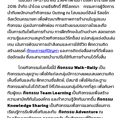
2016 จำกัด นำโดย นายธีรศักดิ์ ศิริโสภณา กรรมการผู้จัดการ
นำทีมพนักงานทำกิจกรรม Outing ณ โฮมแอนด์ฮิลล์ รีสอร์ท
จังหวัดนครนายก เพื่อพัฒนาศักยภาพการทำงานในรูปแบบ
กิจกรรม มุ่งเน้นการพักผ่อน การสร้างแรงบรรดาลใจและถือ
เป็นการเติมไฟในการทำงาน การฝึกทักษะในด้านต่างๆ สอดแทรก
ความรู้และความสนุกด้วยกิจกรรมเวิร์กช็อป แบ่งกลุ่มแข่งขันเล่น
เกม เน้นการพัฒนาการเข้าสังคมและการใช้ชีวิต ฝึกความคิด
สร้างสรรค์
ทักษะการแก้ปัญหา
และการติดต่อสื่อสารที่ดีเพื่อลด
ข้อขัดแย้ง ซึ่งจะสามารถนำมาปรับใช้กับการทำงานได้ทั้งสิ้น
โดยกิจกรรมในครั้งนี้มี
กิจกรรม
Walk–Rally
เป็น
กิจกรรมตะลุยฐาน เพื่อให้แต่ละกลุ่มมีการวางแผนเสนอความคิด
เห็นซึ่งกันและกัน ฝึกความซื่อสัตย์, มีสมาธิ เพื่อให้แต่ละฐาน
กิจกรรมผ่านไปได้ด้วยดี ให้ได้คะแนนกลุ่มให้มากที่สุด เพื่อค้นหา
ทีมผู้ชนะ
กิจกรรม
Team Learning
เป็นกิจกรรมเพื่อสร้าง
ความสามัคคีกันในองค์กร และทำความรู้จักกันมากขึ้น
กิจกรรม
Knowledge Sharing
เป็นกิจกรรมเพื่อการแลกเปลี่ยนการ
เรียนรู้การรับฟังซึ่งกันและกัน
กิจกรรม
Adventure
ณ
โรงเรียนนายร้อยพระจุลจอมเกล้า เป็นกิจกรรมที่ฝึกความ