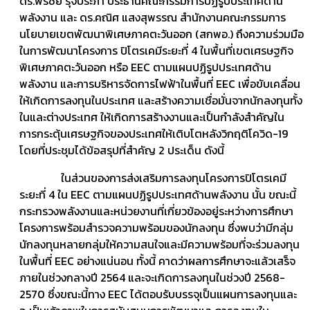
ดร.พรชัย รุจิประภา ประธานคณะกรรมการปฏิรูปประเทศด้าน
พลังงาน และ ดร.คณิศ แสงสุพรรณ สำนักงานคณะกรรมการ
นโยบายเขตพัฒนาพิเศษภาคตะวันออก (สกพอ.) ถึงความร่วมมือ
ในการพัฒนาโครงการ ปิโตรเคมีระยะที่ 4 ในพื้นที่เขตเศรษฐกิจ
พิเศษภาคตะวันออก หรือ EEC ตามแผนปฏิรูปประเทศด้าน
พลังงาน และการบริหารจัดการไฟฟ้าในพื้นที่ EEC เพื่อขับเคลื่อน
ให้เกิดการลงทุนในประเทศ และสร้างความเชื่อมั่นจากนักลงทุนทั้ง
ในและต่างประเทศ ให้เกิดการสร้างงานและเป็นกำลังสำคัญใน
การกระตุ้นเศรษฐกิจของประเทศให้เติบโตหลังวิกฤติโควิด-19
โดยที่ประชุมได้ข้อสรุปที่สำคัญ 2 ประเด็น ดังนี้
ในส่วนของการส่งเสริมการลงทุนโครงการปิโตรเคมี
ระยะที่ 4 ใน EEC ตามแผนปฏิรูปประเทศด้านพลังงาน นั้น ขณะนี้
กระทรวงพลังงานและหน่วยงานที่เกี่ยวข้องอยู่ระหว่างการศึกษา
โครงการพร้อมสำรวจความพร้อมของนักลงทุน ซึ่งพบว่ามีกลุ่ม
นักลงทุนหลายกลุ่มให้ความสนใจและมีความพร้อมที่จะร่วมลงทุน
ในพื้นที่ EEC อย่างแน่นอน ทั้งนี้ คาดว่าผลการศึกษาจะแล้วเสร็จ
ภายในช่วงกลางปี 2564 และจะเกิดการลงทุนในช่วงปี 2568-
2570 ซึ่งขณะนี้ทาง EEC ได้ตอบรับบรรจุเป็นแผนการลงทุนและ