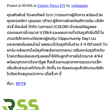
Posted at 09:00h
in
Energy News EN
by
webmaster
คุณพีรพันธ์ จิวะพรทิพย์ (ขวา ) กรรมการผู้จัดการ พร้อมด้วย
คุณกรรณิกา บุญรอด (ซ้าย) ผู้จัดการฝ่ายบัญชีการเงิน บริษัท
สาลี่ คัลเล่อร์ จำกัด (มหาชน) (COLOR) นำเสนอข้อมูลผล
ประกอบการไตรมาส 1/2564 และแผนการดำเนินธุรกิจในปีนี้ ใน
งานบริษัทจดทะเบียนพบผู้ลงทุน (Opportunity Day) บน
แพลตฟอร์มออนไลน์ เผยแนวโน้มธุรกิจในช่วง 3-5 ปีข้างหน้า โต
แกร่ง หลังแตกไลน์ธุรกิจพลังงานทดแทน เสริมแกร่งธุรกิจเดิม
โดยเตรียมส่งมอบทุ่นลอยน้ำให้กับลูกค้าภายในไตรมาส 4/64
พร้อมบุกตลาดโซลาร์รูฟ ท็อปโรงงานอุตสาหกรรมขนาดเล็ก
เพิ่มสัดส่วนรายได้ประจำ จัดขึ้น ณ ห้องประชุมสำนักงานบริษัท
ในจังหวัดสมุทรปราการ เมื่อเร็วๆ นี้
ที่มา :
RYT9