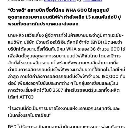
“บีวายดี” สยายปีก ซื้อที่นิคม WHA 600 ไร่ ผุดศูนย์
อุตสาหกรรมยานยนต์ไฟฟ้า กำลังผลิต 1.5 แสนคันต่อปี ปู
พรมทั้งตลาดในประเทศและส่งออก
นายหลิว เสวียเลี่ยง ผู้จัดการทั่วไปฝ่ายขายประจำภูมิภาคเอเชีย-
แปซิฟิก บริษัท บีวายดี ออโต้ อินดัสทรี จำกัด (BYD) เปิดเผยว่า
บริษัทได้ลงนามซื้อที่ดินกับนิคม WHA ระยอง 36 จำนวน 600 ไร่
เพื่อจัดตั้งศูนย์อุตสาหกรรมยานยนต์ไฟฟ้าในไทย โดยจะมีการ
จัดตั้งโรงงานผลิตรถยนต์ พร้อมซัพพลายเชนอีกจำนวนหนึ่ง
ดำเนินการผลิตรถยนต์นั่งไฟฟ้าพวงมาลัยขวาที่ใช้เทคโนโลยีใหม่
ล่าสุด ภายใต้กำลังการผลิตรถยนต์นั่งไฟฟ้าจำนวน 150,000 คัน
ต่อปี เพื่อส่งออกไปยังประเทศต่าง ๆ ในกลุ่มอาเซียนและยุโรป
คาดว่าจะเริ่มผลิตได้ในปี 2567 สำหรับรถยนต์รุ่นแรกที่จะผลิต
ได้แก่ ATTO3
“โรงงานนี้ถือเป็นการขยายโรงงานแห่งแรกนอกประเทศจีนและ
เป็นครั้งแรกในอาเซียน”
BYD ได้รับการสนับสนุนจากสำนักงานคณะกรรมการส่งเสริมการ