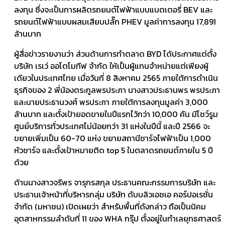
ลงทุน ซึ่งจะเป็นการผลิตรถยนต์ไฟฟ้าแบบแบตเตอรี่ BEV และ
รถยนต์ไฟฟ้าแบบผสมเสียบปลั๊ก PHEV มูลค่าการลงทุน 17,891
ล้านบาท
ผู้สื่อข่าวรายงานว่า ส่วนด้านการทำตลาด BYD ได้ประกาศแต่ตั้ง
บริษัท เรเว่ ออโตโมทีฟ จำกัด ให้เป็นผู้แทนจำหน่ายแต่เพียงผู้
เดียวในประเทศไทย เมื่อวันที่ 8 สิงหาคม 2565 ภายใต้การดำเนิน
ธุรกิจของ 2 พี่น้องตระกูลพรประภา นางสาวประธานพร พรประภา
และนายประธานวงศ์ พรประภา ภายใต้การลงทุนมูลค่า 3,000
ล้านบาท และตั้งเป้ายอดขายในปีแรกไว้กว่า 10,000 คัน มีโชว์รูม
ศูนย์บริการทั่วประเทศไม่น้อยกว่า 31 แห่งในปีนี้ และปี 2566 จะ
ขยายเพิ่มเป็น 60-70 แห่ง ขยายสถานีชาร์จไฟฟ้าเป็น 1,000
หัวชาร์จ และตั้งเป้าหมายติด top 5 ในตลาดรถยนต์ภายใน 5 ปี
ด้วย
ด้านนางสาวจรีพร จารุกรสกุล ประธานคณะกรรมการบริษัท และ
ประธานเจ้าหน้าที่บริหารกลุ่ม บริษัท ดับบลิวเอชเอ คอร์ปอเรชั่น
จำกัด (มหาชน) เปิดเผยว่า สำหรับพื้นที่ดังกล่าว ถือเป็นนิคม
อุตสาหกรรมลำดับที่ 11 ของ WHA กรุ๊ป ตั้งอยู่ในทำเลยุทธศาสตร์