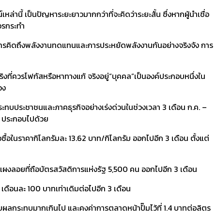
นี้ เป็นปัญหาระยะยาวมากกว่าที่จะคิดว่าระยะสั้น ซึ่งหากผู้นำเชื่อ
ควรกระทำ
พาะการคิดถึงพลังงานทดแทนและการประหยัดพลังงานกันอย่างจริงจัง การ
ริงที่ควรโฟกัสหรือหาทางแก้ จริงอยู่“บุคคล”เป็นองค์ประกอบหนึ่งใน
อง
ระทบประชาชนและภาคธุรกิจอย่างเร่งด่วนในช่วงเวลา 3 เดือน ก.ค. –
าง ประกอบไปด้วย
่อซื้อในราคากิโลกรัมละ 13.62 บาท/กิโลกรัม ออกไปอีก 3 เดือน ตั้งแต่
่แผงลอยที่ถือบัตรสวัสดิการแห่งรัฐ 5,500 คน ออกไปอีก 3 เดือน
คน เดือนละ 100 บาทเท่าเดิมต่อไปอีก 3 เดือน
ด้รับผลกระทบมากเกินไป และคงค่าการตลาดหน้าปั๊มไว้ที่ 1.4 บาทต่อลิตร