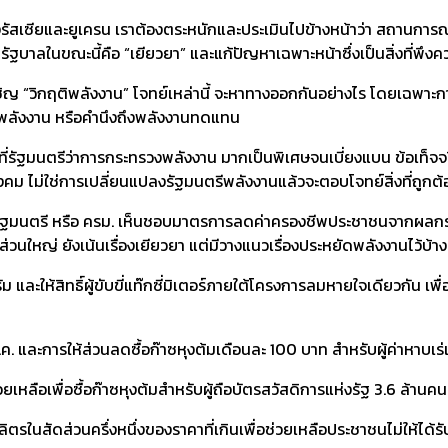
เซียและยูเครน เราต้องตระหนักและประเมินไปข้างหน้าว่า สถานการณ์เหล่า
่อนรัฐบาลในขณะนี้คือ “เยียวยา” และแก้ปัญหาเฉพาะหน้าซึ่งเป็นสิ่งที่พึง
งเผชิญ “วิกฤติพลังงาน” โจทย์เหล่านี้ จะหาทางออกกันอย่างไร โดยเฉ
ัดพลังงาน หรือคำนึงถึงพลังงานทดแทน
ปที่รัฐมนตรีว่าการกระทรวงพลังงาน มากเป็นพิเศษจนเบี่ยงแบน ข้อเท็จจ
ังคม ไม่ใช่การเปลี่ยนแปลงรัฐมนตรีพลังงานแล้วจะตอบโจทย์สิ่งที่ถูกต้
ุมคณะรัฐมนตรี หรือ ครม. เห็นชอบมาตรการลดค่าครองชีพประชาชนจากผลก
่วนใหญ่ ยังเน้นเรื่องเยียวยา แต่มีวางแนวเรื่องประหยัดพลังงานไว้บ้
ม และให้สิทธิ์ผู้ขับขี่แท๊กซี่มิเตอร์ภายใต้โครงการลมหายใจเดียวกัน เพื
ค. และการให้ส่วนลดซื้อก๊าซหุงต้มเดือนละ 100 บาท สำหรับผู้ค่าหาบเร
ช่วยเหลือเพื่อซื้อก๊าซหุงต้มสำหรับผู้ถือบัตรสวัสดิการแห่งรัฐ 3.6 ล้าน
่อลิตรในสัดส่วนครึ่งหนึ่งของราคาที่เกินเพื่อช่วยเหลือประชาชนไม่ให้ไ