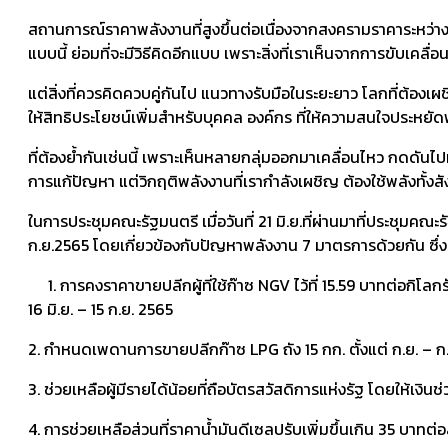
สถานการณ์ราคาพลังงานที่สูงขึ้นต่อเนื่องจากสงครามราคาระหว่างรัส
แบบนี้ ย่อมที่จะมีวิธีคิดอีกแบบ เพราะสิ่งที่เราเห็นจากการขับเคลื
แต่สิ่งที่ควรคิดควบคู่กันไป แนวทางรับมือในระยะยาว โลกที่ต้อ
ให้สิทธิประโยชน์เพิ่มสำหรับบุคคล องค์กร ที่ให้ความสนใจประหย
ที่ต้องย้ำกันเช่นนี้ เพราะเห็นหลายกลุ่มออกมาเคลื่อนไหว กดดันไ
การแก้ปัญหา แต่วิกฤติพลังงานที่เรากำลังเผชิญ ต้องใช้พลังทั้งส
ในการประชุมคณะรัฐมนตรี เมื่อวันที่ 21 มิ.ย.ที่ผ่านมาที่ประช
ก.ย.2565 โดยเกี่ยวข้องกับปัญหาพลังงาน 7 มาตรการด้วยกัน ซึ่งส
1. การคงราคาขายปลีกผู้ที่ใช้ก๊าซ NGV ไว้ที่ 15.59 บาทต่อกิโลกรั
16 มิ.ย. – 15 ก.ย. 2565
2. กำหนดเพดานการขายปลีกก๊าซ LPG ถัง 15 กก. ตั้งแต่ ก.ย. – ก.
3. ช่วยเหลือผู้มีรายได้น้อยที่ถือบัตรสวัสดิการแห่งรัฐ โดยให้เงิน
4. การช่วยเหลือส่วนที่ราคาน้ำมันดีเซลปรับเพิ่มขึ้นเกิน 35 บาทต