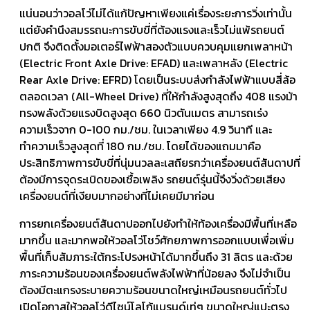
แน่นอนว่าวอลโว่ไม่ได้แก้ปัญหาเพียงแค่เรื่องระยะการวิ่งเท่านั้น
แต่ยังคำนึงสมรรถนะการขับขี่ที่ต้องแรงและเร็วไม่แพ้รถยนต์
ปกติ จึงติดตั้งมอเตอร์ไฟฟ้าสองตัวแบบควบคุมแยกเพลาหน้า
(Electric Front Axle Drive: EFAD) และเพลาหลัง (Electric
Rear Axle Drive: EFRD) โดยเป็นระบบส่งกำลังไฟฟ้าแบบสี่ล้อ
ตลอดเวลา (All-Wheel Drive) ที่ให้กำลังสูงสุดถึง 408 แรงม้า
ทรงพลังด้วยแรงบิดสูงสุด 660 นิวตันเมตร สามารถเร่ง
ความเร็วจาก 0-100 กม./ชม. ในเวลาเพียง 4.9 วินาที และ
ทำความเร็วสูงสุดที่ 180 กม./ชม. โดยได้ของแถมมาคือ
ประสิทธิภาพการขับขี่ที่นุ่มนวลละเสถียรกว่าเครื่องยนต์สันดาปที่
ต้องมีการจุดระเบิดของเชื้อเพลิง รถยนต์รุ่นนี้จึงวิ่งด้วยเสียง
เครื่องยนต์ที่เงียบมากอย่างที่ไม่เคยมีมาก่อน
การยกเครื่องยนต์สันดาปออกไปยังทำให้ท้องเครื่องมีพื้นที่เหลือ
มากขึ้น และมากพอให้วอลโว่โชว์ศักยภาพการออกแบบเพื่อเพิ่ม
พื้นที่เก็บสัมภาระใต้กระโปรงหน้าได้มากขึ้นถึง 31 ลิตร และด้วย
ภาระความร้อนของเครื่องยนต์พลังไฟฟ้าที่น้อยลง จึงไม่จำเป็น
ต้องมีตะแกรงระบายความร้อนขนาดใหญ่เหมือนรถยนต์ทั่วไป
เปิดโอกาสให้วอลโว่ดีไซน์โลโก้แบรนด์เท่ๆ ขนาดใหญ่แปะตรง