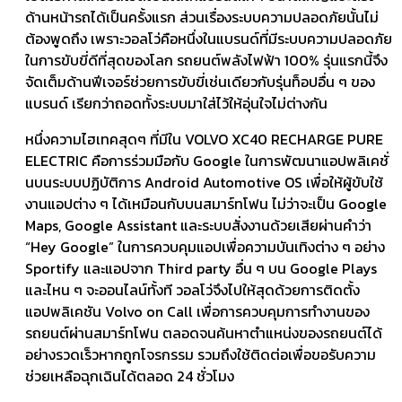
ด้านหน้ารถได้เป็นครั้งแรก ส่วนเรื่องระบบความปลอดภัยนั้นไม่
ต้องพูดถึง เพราะวอลโว่คือหนึ่งในแบรนด์ที่มีระบบความปลอดภัย
ในการขับขี่ดีที่สุดของโลก รถยนต์พลังไฟฟ้า 100% รุ่นแรกนี้จึง
จัดเต็มด้านฟีเจอร์ช่วยการขับขี่เช่นเดียวกับรุ่นท็อปอื่น ๆ ของ
แบรนด์ เรียกว่าถอดทั้งระบบมาใส่ไว้ให้อุ่นใจไม่ต่างกัน
หนึ่งความไฮเทคสุดๆ ที่มีใน VOLVO XC40 RECHARGE PURE
ELECTRIC คือการร่วมมือกับ Google ในการพัฒนาแอปพลิเคชั่
นบนระบบปฏิบัติการ Android Automotive OS เพื่อให้ผู้ขับใช้
งานแอปต่าง ๆ ได้เหมือนกับบนสมาร์ทโฟน ไม่ว่าจะเป็น Google
Maps, Google Assistant และระบบสั่งงานด้วยเสียผ่านคำว่า
“Hey Google” ในการควบคุมแอปเพื่อความบันเทิงต่าง ๆ อย่าง
Sportify และแอปจาก Third party อื่น ๆ บน Google Plays
และไหน ๆ จะออนไลน์ทั้งที วอลโว่จึงไปให้สุดด้วยการติดตั้ง
แอปพลิเคชัน Volvo on Call เพื่อการควบคุมการทำงานของ
รถยนต์ผ่านสมาร์ทโฟน ตลอดจนค้นหาตำแหน่งของรถยนต์ได้
อย่างรวดเร็วหากถูกโจรกรรม รวมถึงใช้ติดต่อเพื่อขอรับความ
ช่วยเหลือฉุกเฉินได้ตลอด 24 ชั่วโมง