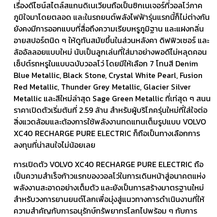
เรื่องดีไซน์สไตล์สแกนดิเนเวียนถือเป็นซิกเนเจอร์ที่วอลโว่ภาค
ภูมิใจมาโดยตลอด และในรถยนต์พลังไฟฟ้ารุ่นแรกนี้ก็ไม่ต่างกัน
ยังคงมีการออกแบบที่สื่อถึงความเรียบหรูภูมิฐาน และแฝงกลิ่น
อายสปอร์ตนิด ๆ ให้ดูทันสมัยขึ้นในส่วนหลังคา ดิฟฟิวเซอร์ และ
ล้ออัลลอยแบบใหม่ นับเป็นลูกเล่นที่ใส่มาอย่างพอดีไม่หลุดคอน
เซ็ปต์รถหรูในแบบฉบับวอลโว่ โดยมีให้เลือก 7 โทนสี Denim
Blue Metallic, Black Stone, Crystal White Pearl, Fusion
Red Metallic, Thunder Grey Metallic, Glacier Silver
Metallic และสีใหม่ล่าสุด Sage Green Metallic ที่เท่สุด ๆ สนน
ราคาเปิดตัวเริ่มต้นที่ 2.59 ล้าน สำหรับผู้บริโภครุ่นใหม่ที่ใส่ใจต่อ
สิ่งแวดล้อมและต้องการใช้พลังงานทดแทนเต็มรูปแบบ VOLVO
XC40 RECHARGE PURE ELECTRIC ก็ถือเป็นทางเลือกการ
ลงทุนที่น่าสนใจไม่น้อยเลย
การเปิดตัว VOLVO XC40 RECHARGE PURE ELECTRIC ถือ
เป็นความสำเร็จก้าวแรกของวอลโว่ในการเดินหน้าสู่อนาคตแห่ง
พลังงานสะอาดอย่างเต็มตัว และยังเป็นการสร้างมาตรฐานใหม่
สำหรับวงการยานยนต์โลกเพื่อมุ่งสู่แนวทางการดำเนินงานที่ให้
ความสำคัญกับการอนุรักษ์ทรัพยากรโลกไปพร้อม ๆ กับการ