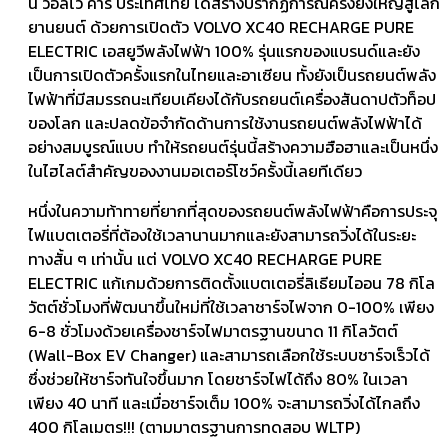
นี้ วอลโว่ คาร์ ประเทศไทย ได้สร้างปรากฏการณ์ครั้งยิ่งใหญ่สู่โลก
ยานยนต์ ด้วยการเปิดตัว VOLVO XC40 RECHARGE PURE
ELECTRIC เอสยูวีพลังไฟฟ้า 100% รุ่นแรกของแบรนด์และยัง
เป็นการเปิดตัวครั้งแรกในไทยและอาเซียน ทั้งยังเป็นรถยนต์พลัง
ไฟฟ้าที่มีสมรรถนะเทียบเคียงได้กับรถยนต์เครื่องสันดาปตัวท็อป
ของโลก และปลดข้อจำกัดด้านการใช้งานรถยนต์พลังไฟฟ้าได้
อย่างสมบูรณ์แบบ ทำให้รถยนต์รุ่นนี้สร้างความฮือฮาและเป็นหนึ่ง
ในไฮไลต์สำคัญของงานมอเตอร์โชว์ครั้งนี้เลยทีเดียว
หนึ่งในความท้าทายที่ยากที่สุดของรถยนต์พลังไฟฟ้าคือการประจุ
ไฟแบตเตอรี่ที่ต้องใช้เวลานานมากและยังสามารถวิ่งได้ในระยะ
ทางสั้น ๆ เท่านั้น แต่ VOLVO XC40 RECHARGE PURE
ELECTRIC แก้เกมด้วยการติดตั้งแบตเตอรี่ลิเธียมไออน 78 กิโล
วัตต์ชั่วโมงที่พัฒนาขึ้นใหม่ที่ใช้เวลาชาร์จไฟจาก 0-100% เพียง
6-8 ชั่วโมงด้วยเครื่องชาร์จไฟมาตรฐานขนาด 11 กิโลวัตต์
(Wall-Box EV Changer) และสามารถเลือกใช้ระบบชาร์จเร็วได้
ซึ่งช่วยให้ชาร์จทันใจขึ้นมาก โดยชาร์จไฟได้ถึง 80% ในเวลา
เพียง 40 นาที และเมื่อชาร์จเต็ม 100% จะสามารถวิ่งได้ไกลถึง
400 กิโลเมตร!!! (ตามมาตรฐานการทดสอบ WLTP)