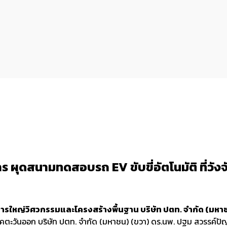
 ผุดสนามทดสอบรถ EV ขับขี่อัตโนมัติ ที่วังจั
การใหญ่วิศวกรรมและโครงสร้างพื้นฐาน บริษัท ปตท. จำกัด (มหา
คตะวันออก บริษัท ปตท. จำกัด (มหาชน) (ขวา) ดร.นพ. ปฐม สวรรค์ปัญ