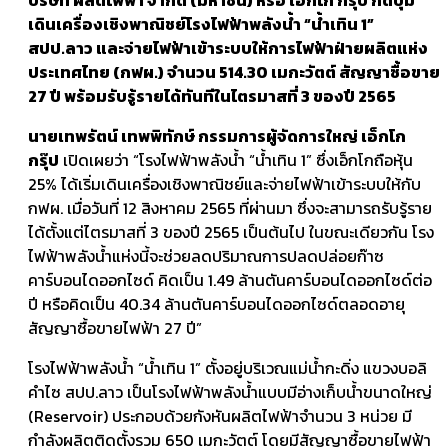
เดินเครื่องเชิงพาณิชย์โรงไฟฟ้าพลังน้ำ “น้ำเทิน 1”
สปป.ลาว และจ่ายไฟฟ้าเข้าระบบให้การไฟฟ้าฝ่ายผลิตแห่ง
ประเทศไทย (กฟผ.) จำนวน 514.30 เมกะวัตต์ สัญญาซื้อขาย
27 ปี พร้อมรับรู้รายได้ทันทีในไตรมาสที่ 3 ของปี 2565
นายเทพรัตน์ เทพพิทักษ์ กรรมการผู้จัดการใหญ่ เอ็กโก
กรุ๊ป
เปิดเผยว่า “โรงไฟฟ้าพลังน้ำ “น้ำเทิน 1” ซึ่งเอ็กโกถือหุ้น
25% ได้เริ่มเดินเครื่องเชิงพาณิชย์และจ่ายไฟฟ้าเข้าระบบให้กับ
กฟผ. เมื่อวันที่ 12 สิงหาคม 2565 ที่ผ่านมา ซึ่งจะสามารถรับรู้ราย
ได้ตั้งแต่ไตรมาสที่ 3 ของปี 2565 เป็นต้นไป ในขณะเดียวกัน โรง
ไฟฟ้าพลังน้ำแห่งนี้จะช่วยลดปริมาณการปลดปล่อยก๊าซ
คาร์บอนไดออกไซด์ คิดเป็น 1.49 ล้านตันคาร์บอนไดออกไซด์ต่อ
ปี หรือคิดเป็น 40.34 ล้านตันคาร์บอนไดออกไซด์ตลอดอายุ
สัญญาซื้อขายไฟฟ้า 27 ปี”
โรงไฟฟ้าพลังน้ำ “น้ำเทิน 1” ตั้งอยู่บริเวณแม่น้ำกะดิ่ง แขวงบอลิ
คำไซ สปป.ลาว เป็นโรงไฟฟ้าพลังน้ำแบบมีอ่างเก็บน้ำขนาดใหญ่
(Reservoir) ประกอบด้วยกังหันผลิตไฟฟ้าจำนวน 3 หน่วย มี
กำลังผลิตติดตั้งรวม 650 เมกะวัตต์ โดยมีสัญญาซื้อขายไฟฟ้า