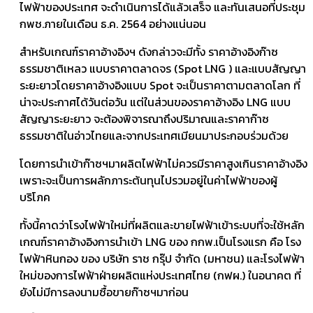
ไฟฟ้าของประเทศ จะดำเนินการได้แล้วเสร็จ และทันเสนอที่ประชุม
กพช.ภายในเดือน ธ.ค. 2564 อย่างแน่นอน
สำหรับเกณฑ์ราคาอ้างอิงฯ ดังกล่าวจะมีทั้ง ราคาอ้างอิงก๊าซ
ธรรมชาติเหลว แบบราคาตลาดจร (Spot LNG ) และแบบสัญญา
ระยะยาวโดยราคาอ้างอิงแบบ Spot จะเป็นราคาตามตลาดโลก ที่
น่าจะประกาศได้วันต่อวัน แต่ในส่วนของราคาอ้างอิง LNG แบบ
สัญญาระยะยาว จะต้องพิจารณาถึงปริมาณและราคาก๊าซ
ธรรมชาติในอ่าวไทยและจากประเทศเมียนมาประกอบร่วมด้วย
โดยการนำเข้าก๊าซฯมาผลิตไฟฟ้าไม่ควรมีราคาสูงเกินราคาอ้างอิง
เพราะจะเป็นการผลักภาระต้นทุนไปรวมอยู่ในค่าไฟฟ้าของผู้
บริโภค
ทั้งนี้คาดว่าโรงไฟฟ้าใหม่ที่ผลิตและขายไฟฟ้าเข้าระบบที่จะใช้หลัก
เกณฑ์ราคาอ้างอิงการนำเข้า LNG ของ กกพ.เป็นโรงแรก คือ โรง
ไฟฟ้าหินกอง ของ บริษัท ราช กรุ๊ป จำกัด (มหาชน) และโรงไฟฟ้า
ใหม่ของการไฟฟ้าฝ่ายผลิตแห่งประเทศไทย (กฟผ.) ในอนาคต ที่
ยังไม่มีการลงนามซื้อขายก๊าซฯมาก่อน