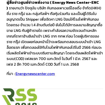
ผู้สื่อข่าวศูนย์ข่าวพลังงาน (
Energy News Center-ENC
)
รายงานว่า ปัจจุบัน บริษัท หินกองเพาเวอร์โฮลดิ้ง จำกัด(HKH)
ซึ่ง ราช กรุ๊ป และ กลุ่มกัลฟ์ฯ ถือหุ้นร่วมกัน และเป็นผู้ได้รับใบ
อนุญาตเป็น Shipper เพื่อจัดหา LNG ป้อนให้โรงไฟฟ้าหินกอง
โดยตรง จำนวน 1.4 ล้านตันต่อปี ยังไม่ได้มีการลงนามสัญญาซื้อ
ขาย LNG กับผู้ค้ารายใด เพราะกำลังรอความชัดเจนด้านหลัก
เกณฑ์ราคาอ้างอิงนำเข้า LNG จาก กกพ.ก่อน โดยผู้บริหารของ
ราช กรุ๊ป เปิดเผยก่อนหน้านี้ว่าจะพร้อมทดสอบระบบนำเข้า LNG
ล็อตแรก เพื่อทดลองใช้กับโรงไฟฟ้าหินกองได้ในปี 2566 ก่อนจะ
เริ่มผลิตไฟฟ้าเข้าระบบจริงตามสัญญา โดยจะต้องผลิตไฟฟ้าเข้า
ระบบ(COD) เฟสแรก 700 เมกะวัตต์ ในวันที่ 1 มี.ค. 2567 และ
เฟส 2 อีก 700 เมกะวัตต์ COD วันที่ 1 ม.ค. 2568
ที่มา :
Energynewscenter.com