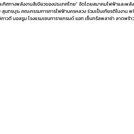
ละทิศทางพลังงานสีเขียวของประเทศไทย” จัดโดยสมาคมไฟฟ้าและพลังง
 สุนทรบุระ คณะกรรมการการไฟฟ้านครหลวง ร่วมเป็นเกียรติในงาน พร้
ิภาวดี บอลรูม โรงแรมเซนทาราแกรนด์ แอท เซ็นทรัลพลาซ่า ลาดพร้า