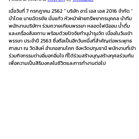
เมื่อวันที่ 7 กรกฎาคม 2562 “ บริษัท อาร์ เอส เอส 2016 จำกัด ”
นำโดย นายฉัตรชัย มั่นแก้ว หัวหน้าฝ่ายทรัพยากรบุคคล นำทีม
พนักงานบริษัทฯ ร่วมถวายเทียนพรรษา หลอดไฟนีออน น้ำดื่ม
และเครื่องสังฆทาน พร้อมด้วยปัจจัยทำนุบำรุงวัด เนื่องในวันเข้า
พรรษา ประจำปี 2563 ซึ่งถือเป็นอีกวันหนึ่งที่สำคัญต่อพระพุทธ
ศาสนา ณ วัดสิงห์ อำเภอสามโคก จังหวัดปทุมธานี พนักงานที่เข้า
ร่วมกิจกรรมต่างอิ่มอกอิ่มใจ ที่ได้ร่วมสร้างบุญสร้างกุศลร่วมกัน
เพื่อความเป็นสิริมงคลในชีวิตและการทำงานต่อไป