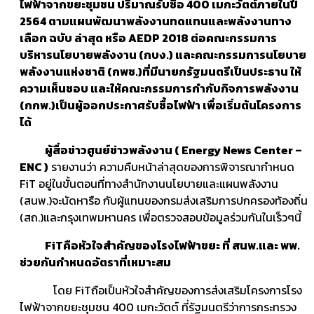
ไฟฟ้าจากขยะชุมชน ปริมาณรับซื้อ
400 เมกะวัตต์ภายในปี
2564 ตามแผนพัฒนาพลังงานทดแทนและพลังงานทาง
เลือก ฉบับ ล่าสุด หรือ AEDP 2018 ต่อคณะกรรมการ
บริหารนโยบายพลังงาน (กบง.)
และคณะกรรมการนโยบาย
พลังงานแห่งชาติ (กพช.)
ที่มีนายกรัฐมนตรี
เป็นประธาน ให้
ความเห็นชอบ และให้คณะกรรมการกำกับกิจการพลังงาน
(กกพ.)
เป็นผู้ออกประกาศรับซื้อไฟฟ้า เพื่อเริ่มต้นโครงการ
ได้
ผู้สื่อข่าวศูนย์ข่าวพลังงาน ( Energy News Center –
ENC )
​ รายงานว่า ความคืบหน้าล่าสุดของการพิจารณากำหนด
FiT อยู่ในขั้นตอนที่ทางสำนักงานนโยบายและแผนพลังงาน
(สนพ.)​จะนัดหารือ กับผู้แทนของกรมส่งเสริมการปกครองท้องถิ่น
(สถ.)​และกรุงเทพมหานคร เพื่อตรวจสอบข้อมูลร่วมกันในเร็วๆนี้
FiTคือหัวใจสำคัญของโรงไฟฟ้าขยะ ที่ สนพ.และ พพ.
ช่วยกันกำหนดอัตราที่เหมาะสม
โดย FiTถือเป็นหัวใจสำคัญของการส่งเสริมโครงการโรง
ไฟฟ้าจากขยะชุมชน 400 เมกะวัตต์ ที่รัฐมนตรีว่าการกระทรวง