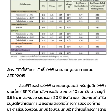
อัตราFiTที่ใช้ในการรับซื้อไฟฟ้าจาก​ขยะ​ชุมชน​ ตามแผน
AEDP2015
ส่วนFiTของโรงไฟฟ้าจากขยะชุมชนสำหรับผู้ผลิตไฟฟ้า
รายเล็ก ( SPP)​ คือกำลังการผลิตมากกว่า 10 เมกะวัตต์ จะอยู่ที่
3.66 บาทต่อหน่วย ระยะเวลา 20 ปี ซึ่งที่ผ่านมา มีเอกชนที่ได้รับ
อนุมัติให้ดำเนินการเพียงรายเดียวคือโครงการของ องค์การ
บริหารส่วนจังหวัดนนทบุรี (อบจ.นนทบุรี) ที่ดำเนินโครงการตาม