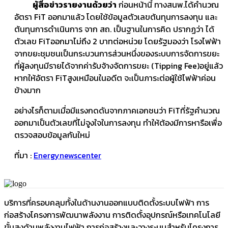
ผู้สื่อข่าวรายงานด้วยว่า
ก่อนหน้านี้ ทางสนพ.ได้คำนวณ
อัตรา FiT ออกมาแล้ว โดยใช้ข้อมูลตัวเลขต้นทุนการลงทุน และ
ต้นทุนการดำเนินการ จาก สถ. เป็นฐานในการคิด ปรากฏว่า ได้
ตัวเลข FiTออกมาไม่ถึง 2 บาทต่อหน่วย โดยรัฐมองว่า โรงไฟฟ้า
จากขยะชุมชนเป็นกระบวนการส่วนหนึ่งของระบบการจัดการขยะ
ที่ผู้ลงทุนมีรายได้จากค่ารับจ้างจัดการขยะ (Tipping Fee)​อยู่แล้ว
หากให้อัตรา FiTสูงเหมือนในอดีต จะเป็นภาระต่อผู้ใช้ไฟฟ้าค่อน
ข้างมาก
อย่างไรก็ตามเมื่อมีแรงกดดันจากภาคเอกชนว่า FiTที่รัฐคำนวณ
ออกมาเป็นตัวเลขที่ไม่จูงใจในการลงทุน ทำให้ต้องมีการหารือเพื่อ
ตรวจสอบข้อมูลกันใหม่
ที่มา :
Energynewscenter
บริการที่ครอบคลุมทั้งในด้านงานออกแบบติดตั้งระบบไฟฟ้า การ
ก่อสร้างโครงการพัฒนาพลังงาน การติดตั้งอุปกรณ์หรือเทคโนโลยี
ขั้นสูงด้านพลังงานไฟฟ้า การก่อสร้างและวางระบบสำหรับโครงการ