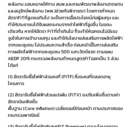
พลังงาน มอบหมายให้ทาง สนพ.และกรมพัฒนาพลังงานทดแทน
และอนุรักษ์พลังงาน (พพ.)​ช่วยกันพิจารณา โดยการกำหนด
อัตราFiTที่สูงจนเกินไป จะเป็นการเอื้อประโยชน์ต่อผู้ลงทุน และ
ทำให้ประชาชนได้รับผลกระทบจากค่าไฟฟ้าที่สูงขึ้น ในขณะ
เดียวกัน หากให้อัตรา FiTที่ต่ำเกินไป ก็จะทำให้เอกชนไม่มีแรง
จูงใจในการเข้ามาลงทุน และทำให้นโยบายส่งเสริมการผลิตไฟฟ้า
จากขยะชุมชน ไม่ประสบความสำเร็จ ก่อนหน้านี้ในการส่งเสริม
การผลิตไฟฟ้าจากขยะชุมชน 500 เมกะวัตต์แรก ตามแผน
AEDP 2015 กระทรวงพลังงานกำหนดสูตรFiTออกเป็น 3 ส่วน
ได้แก่
(1) อัตรารับซื้อไฟฟ้าส่วนคงที่ (FiTF)​ ​ซึ่งจะคงที่ตลอดอายุ
โครงการ
(2) อัตรารับซื้อไฟฟ้าส่วนแปรผัน (FiTV) จะปรับเพิ่มขึ้นตามค่า
อัตราเงินเฟ้อขั้น
พื้นฐาน (Core inflation) เฉลี่ยของปีก่อนหน้า ตามประกาศของ
กระทรวงพาณิชย์
(3) อัตรารับซื้อไฟฟ้าพิเศษ(FiT Premium) ตามนโยบายของ