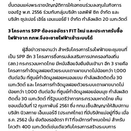
ขั้นตอนแห่งพระราชบัญญัติการให้เอกชนร่วมลงทุนในกิจการ
ของรัฐ พ.ศ. 2556 ร่วมกับกลุ่มบริษัท เอสพีพี ซิค จำกัด และ
บริษัท ซุปเปอร์ เอิร์ธ เอนเนอร์ยี 1 จำกัด กำลังผลิต 20 เมกะวัตต์
3 โครงการ SPP ต้องรออัตรา FiT ใหม่ และประกาศรับซื้อ
ไฟฟ้าจาก กกพ.จึงจะขายไฟฟ้าเข้าระบบได้
ผู้สื่อข่าวรายงานว่า สำหรับโครงการโรงไฟฟ้าขยะชุมชนที่
เป็น SPP อีก 3 โครงการซึ่งกรมส่งเสริมการปกครองท้องถิ่น
(สถ.) กระทรวงมหาดไทย มีหนังสือแจ้งยืนยันเข้ามา อีก 3 รายคือ
โครงการกำจัดมูลฝอยด้วยระบบเตาเผาขนาดไม่น้อยกว่า 1,000
ตันต่อวัน ที่ศูนย์กำจัดมูลฝอยหนองแขม กำลังผลิตติดตั้ง 30
เมกะวัตต์ และ โครงการกำจัดมูลฝอยด้วยระบบเตาเผาขนาดไม่
น้อยกว่า 1,000 ตันต่อวัน ที่ศูนย์กำจัดมูลฝอยอ่อนนุช กำลังผลิต
ติดตั้ง 30 เมกะวัตต์ ที่รัฐมนตรีว่าการกระทรวงมหาดไทย เห็น
ชอบเมื่อวันที่ 12 กุมภาพันธ์ 2561 ซึ่ง กทม.เซ็นสัญญาให้สัมปทาน
บริษัท นิวสกาย เอ็นเนอร์จี (ประเทศไทย) ที่มีบริษัทแม่อยู่ที่จีน เมื่อ
ธ.ค. 2562 นั้น ยังต้องรออัตรา FiTที่จะมีการกำหนดใหม่ สำหรับ
โควต้า 400 เมกะวัตต์เช่นเดียวกับโครงการสร้างระบบการ