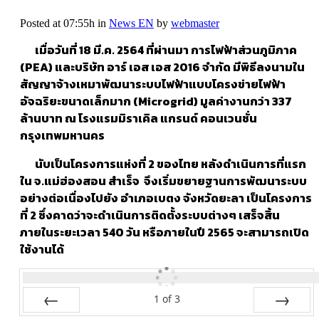
Posted at 07:55h
in
News EN
by
webmaster
เมื่อวันที่ 18 มี.ค. 2564 ที่ผ่านมา การไฟฟ้าส่วนภูมิภาค
(
PEA) และบริษัท อาร์ เอส เอส 2016 จำกัด มีพิธีลงนามใน
สัญญาจ้างเหมาพัฒนาระบบไฟฟ้าแบบโครงข่ายไฟฟ้า
อัจฉริยะขนาดเล็กมาก (Microgrid) มูลค่างานกว่า 337
ล้านบาท ณ โรงแรมมิราเคิล แกรนด์ คอนเวนชั่น
กรุงเทพมหานคร
นับเป็นโครงการแห่งที่ 2 ของไทย หลังดำเนินการที่แรก
ใน จ.แม่ฮ่องสอน สำเร็จ จึงเริ่มขยายฐานการพัฒนาระบบ
อย่างต่อเนื่องไปยัง อำเภอเบตง จังหวัดยะลา เป็นโครงการ
ที่ 2 ซึ่งคาดว่าจะดำเนินการติดตั้งระบบต่างๆ เสร็จสิ้น
ภายในระยะเวลา 540 วัน หรือภายในปี 2565 จะสามารถเปิด
ใช้งานได้
1
of
3