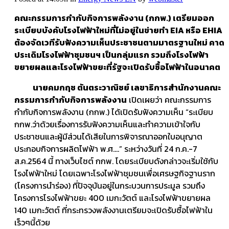
คณะกรรมการกำกับกิจการพลังงาน (กกพ.) เตรียมออก
ระเบียบบังคับโรงไฟฟ้าใหม่ที่ไม่อยู่ในข่ายทำ
EIA หรือ EHIA
ต้องจัดเวทีรับฟังความเห็นประชาชนตามมาตรฐานใหม่ คาด
ประเดิมโรงไฟฟ้าชุมชนฯ เป็นกลุ่มแรก รวมถึงโรงไฟฟ้า
ขยายผลและโรงไฟฟ้าขยะที่รัฐจะเปิดรับซื้อไฟฟ้าในอนาคต
นายคมกฤช ตันตระวาณิชย์ เลขาธิการสำนักงานคณะ
กรรมการกำกับกิจการพลังงาน
เปิดเผยว่า คณะกรรมการ
กำกับกิจการพลังงาน (กกพ.) ได้เปิดรับฟังความเห็น “ระเบียบ
กกพ.ว่าด้วยเรื่องการรับฟังความเห็นและทำความเข้าใจกับ
ประชาชนและผู้มีส่วนได้เสียในการพิจารณาออกใบอนุญาต
ประกอบกิจการผลิตไฟฟ้า พ.ศ….” ระหว่างวันที่ 24 ก.ค.-7
ส.ค.2564 นี้ ทางเว็บไซต์ กกพ. โดยระเบียบดังกล่าวจะเริ่มใช้กับ
โรงไฟฟ้าใหม่ โดยเฉพาะโรงไฟฟ้าชุมชนเพื่อเศรษฐกิจฐานราก
(โครงการนำร่อง) ที่ปัจจุบันอยู่ในกระบวนการประมูล รวมถึง
โครงการโรงไฟฟ้าขยะ 400 เมกะวัตต์ และโรงไฟฟ้าขยายผล
140 เมกะวัตต์ ที่กระทรวงพลังงานเตรียมจะเปิดรับซื้อไฟฟ้าใน
เร็วๆนี้ด้วย