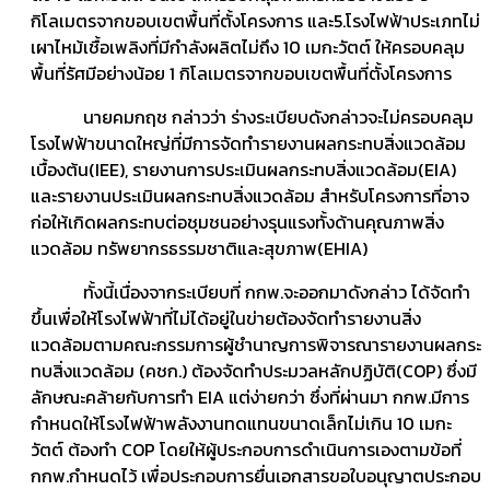
กิโลเมตรจากขอบเขตพื้นที่ตั้งโครงการ และ5.โรงไฟฟ้าประเภทไม่
เผาไหม้เชื้อเพลิงที่มีกำลังผลิตไม่ถึง 10 เมกะวัตต์ ให้ครอบคลุม
พื้นที่รัศมีอย่างน้อย 1 กิโลเมตรจากขอบเขตพื้นที่ตั้งโครงการ
นายคมกฤช กล่าวว่า ร่างระเบียบดังกล่าวจะไม่ครอบคลุม
โรงไฟฟ้าขนาดใหญ่ที่มีการจัดทำรายงานผลกระทบสิ่งแวดล้อม
เบื้องต้น(IEE), รายงานการประเมินผลกระทบสิ่งแวดล้อม(EIA)
และรายงานประเมินผลกระทบสิ่งแวดล้อม สำหรับโครงการที่อาจ
ก่อให้เกิดผลกระทบต่อชุมชนอย่างรุนแรงทั้งด้านคุณภาพสิ่ง
แวดล้อม ทรัพยากรธรรมชาติและสุขภาพ(EHIA)
ทั้งนี้เนื่องจากระเบียบที่ กกพ.จะออกมาดังกล่าว ได้จัดทำ
ขึ้นเพื่อให้โรงไฟฟ้าที่ไม่ได้อยู่ในข่ายต้องจัดทำรายงานสิ่ง
แวดล้อมตามคณะกรรมการผู้ชำนาญการพิจารณารายงานผลกระ
ทบสิ่งแวดล้อม (คชก.) ต้องจัดทำประมวลหลักปฏิบัติ(COP) ซึ่งมี
ลักษณะคล้ายกับการทำ EIA แต่ง่ายกว่า ซึ่งที่ผ่านมา กกพ.มีการ
กำหนดให้โรงไฟฟ้าพลังงานทดแทนขนาดเล็กไม่เกิน 10 เมกะ
วัตต์ ต้องทำ COP โดยให้ผู้ประกอบการดำเนินการเองตามข้อที่
กกพ.กำหนดไว้ เพื่อประกอบการยื่นเอกสารขอใบอนุญาตประกอบ